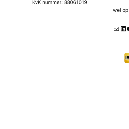
KvK nummer: 88061019
wel op
E-mail
LinkedIn
YouT