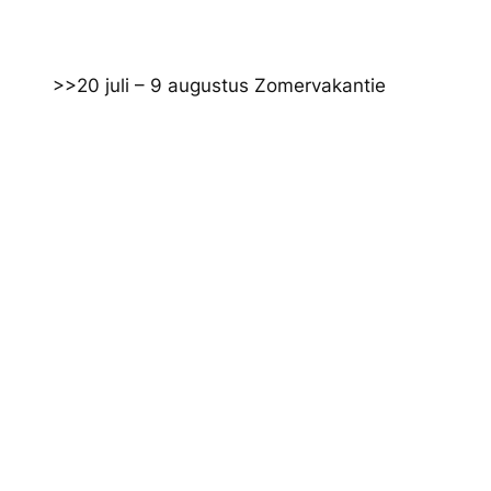
Ga
naar
de
>>20 juli – 9 augustus Zomervakantie
inhoud