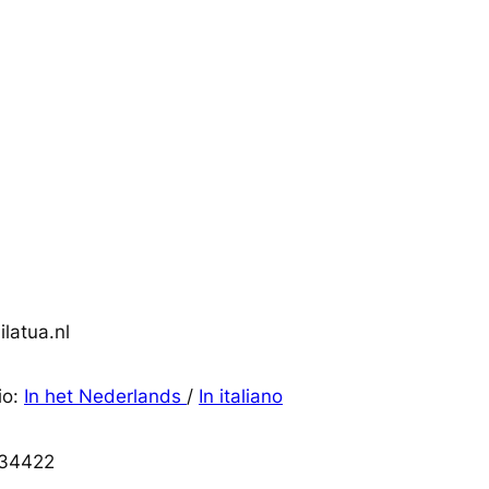
latua.nl
io:
In het Nederlands
/
In italiano
34422