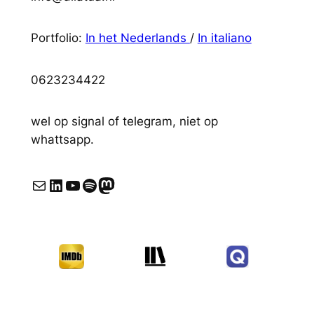
Portfolio:
In het Nederlands
/
In italiano
0623234422
wel op signal of telegram, niet op
whattsapp.
E-mail
LinkedIn
YouTube
Spotify
Mastodon