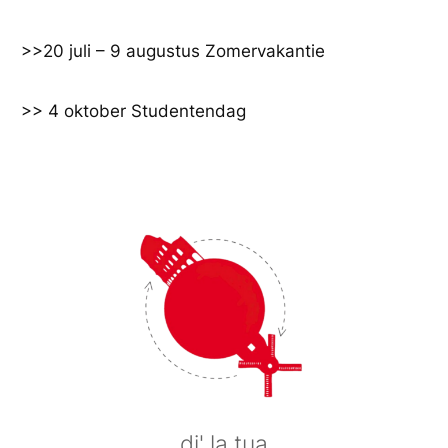
Ga
naar
>>20 juli – 9 augustus Zomervakantie
de
inhoud
>> 4 oktober Studentendag
di' la tua