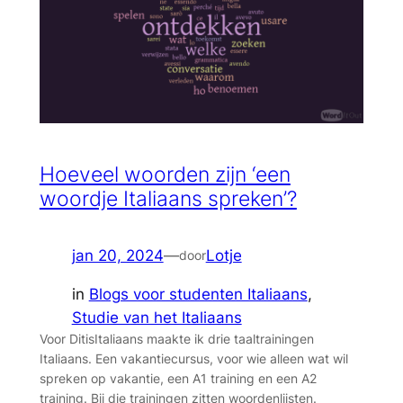
Hoeveel woorden zijn ‘een
woordje Italiaans spreken’?
jan 20, 2024
—
Lotje
door
in
Blogs voor studenten Italiaans
, 
Studie van het Italiaans
Voor DitisItaliaans maakte ik drie taaltrainingen
Italiaans. Een vakantiecursus, voor wie alleen wat wil
spreken op vakantie, een A1 training en een A2
training. Bij die trainingen zitten woordenlijsten.