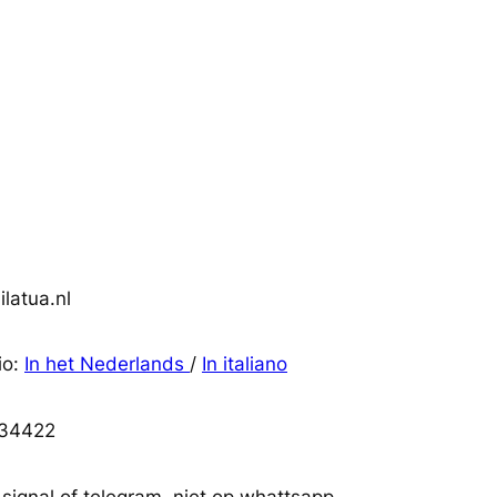
latua.nl
io:
In het Nederlands
/
In italiano
34422
 signal of telegram, niet op whattsapp.