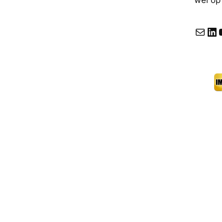
E-mail
LinkedIn
YouT