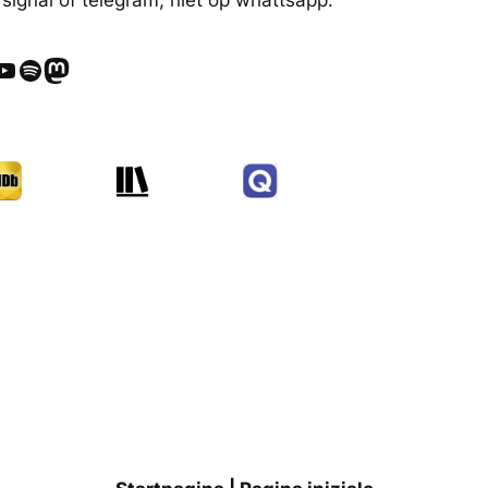
ube
Spotify
Mastodon