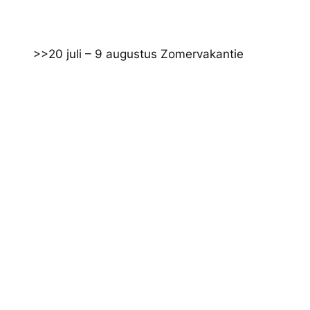
Ga
naar
de
>>20 juli – 9 augustus Zomervakantie
inhoud