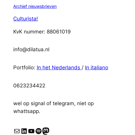
Archief nieuwsbrieven
Culturista!
KvK nummer: 88061019
info@dilatua.nl
Portfolio:
In het Nederlands
/
In italiano
0623234422
wel op signal of telegram, niet op
whattsapp.
E-mail
LinkedIn
YouTube
Spotify
Mastodon