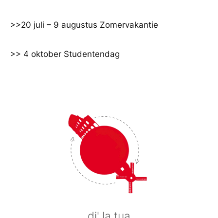
Ga
naar
>>20 juli – 9 augustus Zomervakantie
de
inhoud
>> 4 oktober Studentendag
di' la tua