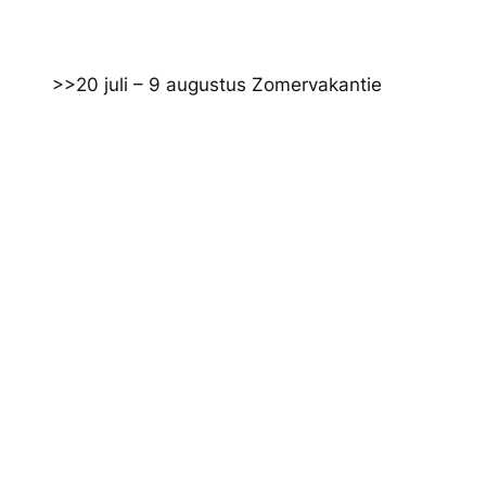
Ga
naar
de
>>20 juli – 9 augustus Zomervakantie
inhoud