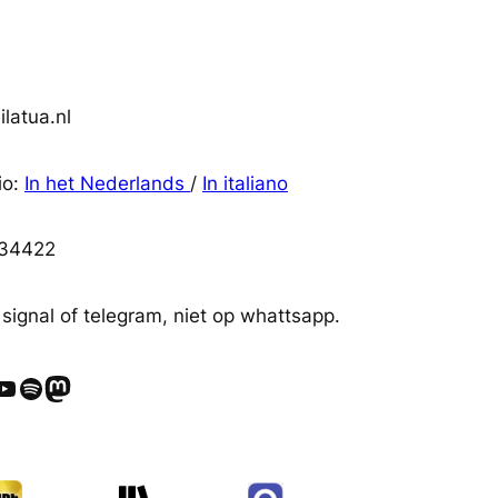
latua.nl
io:
In het Nederlands
/
In italiano
34422
 signal of telegram, niet op whattsapp.
ube
Spotify
Mastodon