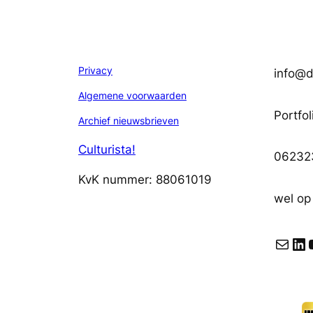
Privacy
info@di
Algemene voorwaarden
Portfol
Archief nieuwsbrieven
Culturista!
06232
KvK nummer: 88061019
wel op
E-mail
LinkedIn
YouT