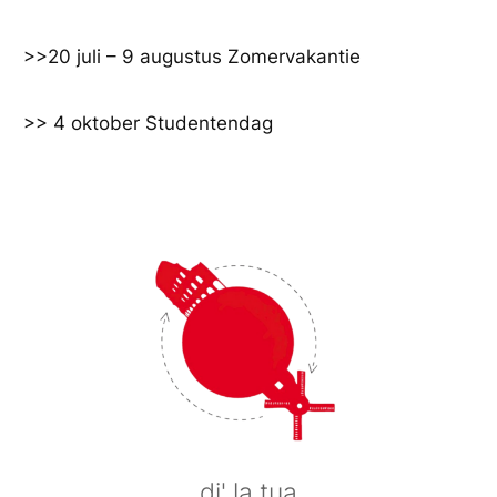
Ga
naar
>>20 juli – 9 augustus Zomervakantie
de
inhoud
>> 4 oktober Studentendag
di' la tua