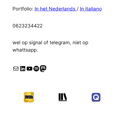
Portfolio:
In het Nederlands
/
In italiano
0623234422
wel op signal of telegram, niet op
whattsapp.
E-mail
LinkedIn
YouTube
Spotify
Mastodon