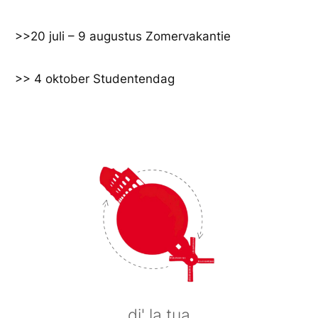
Ga
naar
>>20 juli – 9 augustus Zomervakantie
de
inhoud
>> 4 oktober Studentendag
di' la tua