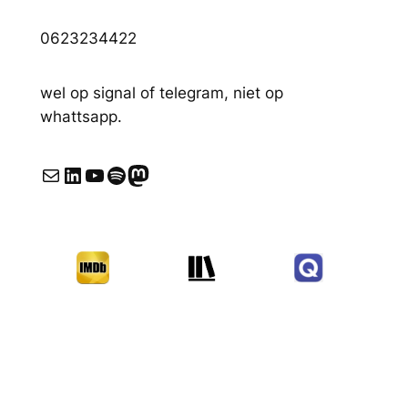
0623234422
wel op signal of telegram, niet op
whattsapp.
E-mail
LinkedIn
YouTube
Spotify
Mastodon