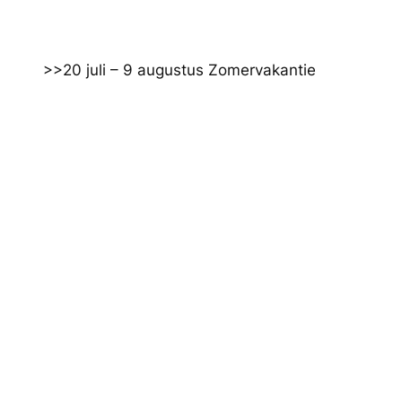
Ga
naar
de
>>20 juli – 9 augustus Zomervakantie
inhoud