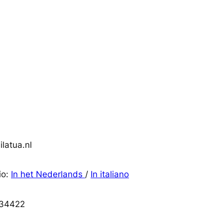
latua.nl
io:
In het Nederlands
/
In italiano
34422