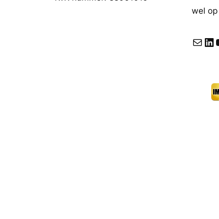
wel op
E-mail
LinkedIn
YouT