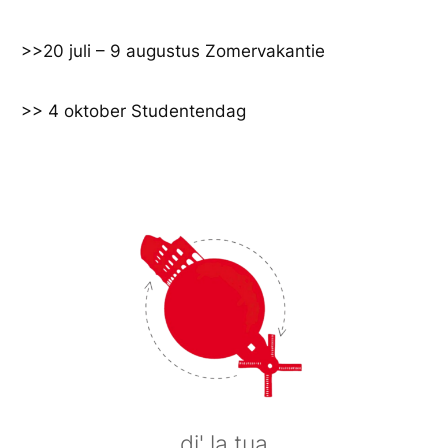
Ga
naar
>>20 juli – 9 augustus Zomervakantie
de
inhoud
>> 4 oktober Studentendag
di' la tua