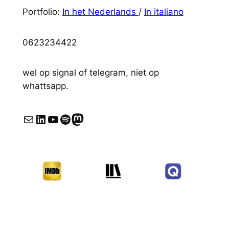
Portfolio:
In het Nederlands
/
In italiano
0623234422
wel op signal of telegram, niet op
whattsapp.
E-mail
LinkedIn
YouTube
Spotify
Mastodon