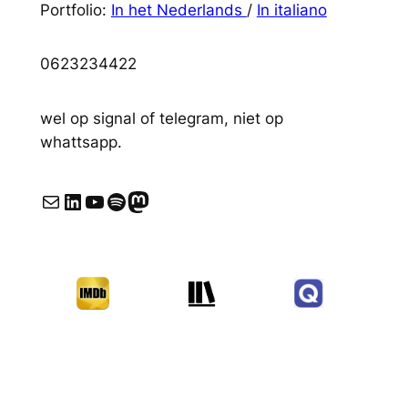
Portfolio:
In het Nederlands
/
In italiano
0623234422
wel op signal of telegram, niet op
whattsapp.
E-mail
LinkedIn
YouTube
Spotify
Mastodon