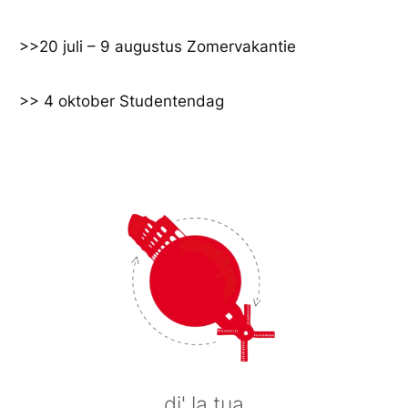
Ga
naar
>>20 juli – 9 augustus Zomervakantie
de
inhoud
>> 4 oktober Studentendag
di' la tua