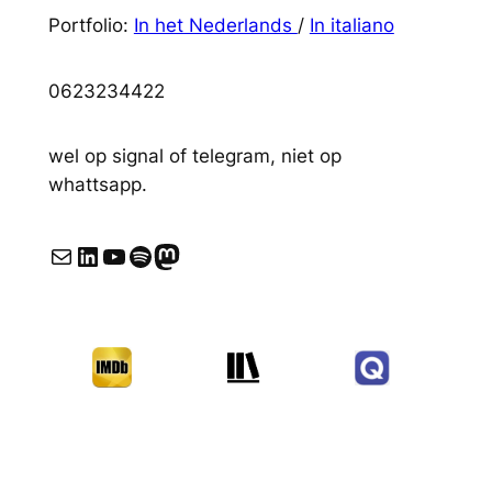
Portfolio:
In het Nederlands
/
In italiano
0623234422
wel op signal of telegram, niet op
whattsapp.
E-mail
LinkedIn
YouTube
Spotify
Mastodon