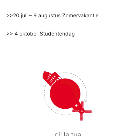
Ga
naar
>>20 juli – 9 augustus Zomervakantie
de
inhoud
>> 4 oktober Studentendag
di' la tua