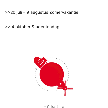
Ga
naar
>>20 juli – 9 augustus Zomervakantie
de
inhoud
>> 4 oktober Studentendag
di' la tua