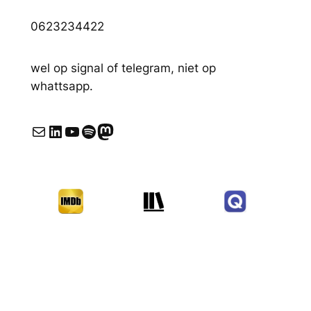
0623234422
wel op signal of telegram, niet op
whattsapp.
E-mail
LinkedIn
YouTube
Spotify
Mastodon