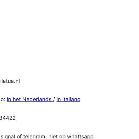
latua.nl
io:
In het Nederlands
/
In italiano
34422
 signal of telegram, niet op whattsapp.