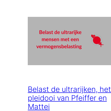
Belast de ultrarijken, het
pleidooi van Pfeiffer en
Mattei