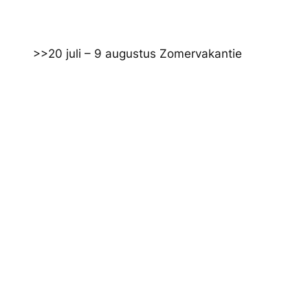
Ga
naar
de
>>20 juli – 9 augustus Zomervakantie
inhoud