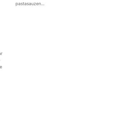
pastasauzen…
ar
e
te