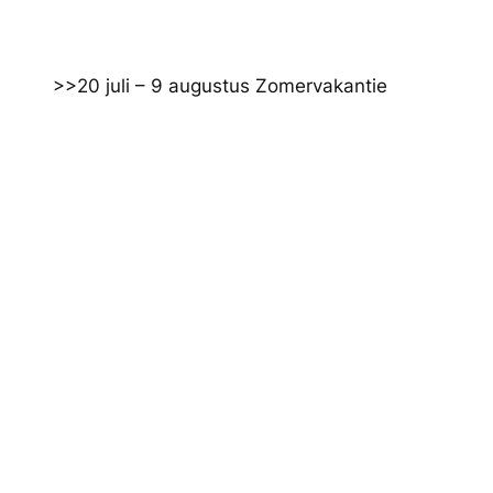
Ga
naar
de
>>20 juli – 9 augustus Zomervakantie
inhoud