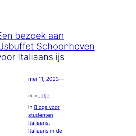
Een bezoek aan
IJsbuffet Schoonhoven
voor Italiaans ijs
mei 11, 2023
—
Lotje
door
in
Blogs voor
studenten
Italiaans
, 
Italiaans in de