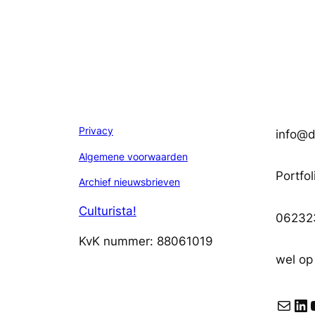
Privacy
info@di
Algemene voorwaarden
Portfol
Archief nieuwsbrieven
Culturista!
06232
KvK nummer: 88061019
wel op
E-mail
LinkedIn
YouT