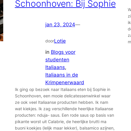
Schoonhoven: Bij Sophie
W
z
i
jan 23, 2024
—
d
z
Lotje
door
m
in
Blogs voor
studenten
Italiaans
, 
Italiaans in de
Krimpenerwaard
Ik ging op bezoek naar Italiaans eten bij Sophie in
Schoonhoven, een mooie delicatessenwinkel waar
ze ook veel Italiaanse producten hebben. Ik nam
wat kiekjes. Ik zag verschillende heerlijke Italiaanse
producten: nduja- saus. Een rode saus op basis van
pikante worst uit Calabrie, de heerlijke brutti ma
buoni koekjes (lelijk maar lekker), balsamico azijnen,