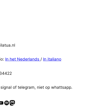
latua.nl
io:
In het Nederlands
/
In italiano
34422
 signal of telegram, niet op whattsapp.
ube
Spotify
Mastodon