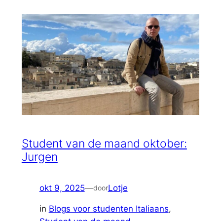
Student van de maand oktober:
Jurgen
okt 9, 2025
—
Lotje
door
in
Blogs voor studenten Italiaans
, 