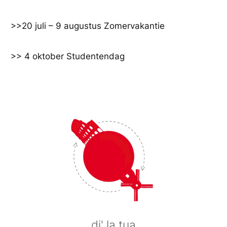
Ga
naar
>>20 juli – 9 augustus Zomervakantie
de
inhoud
>> 4 oktober Studentendag
di' la tua