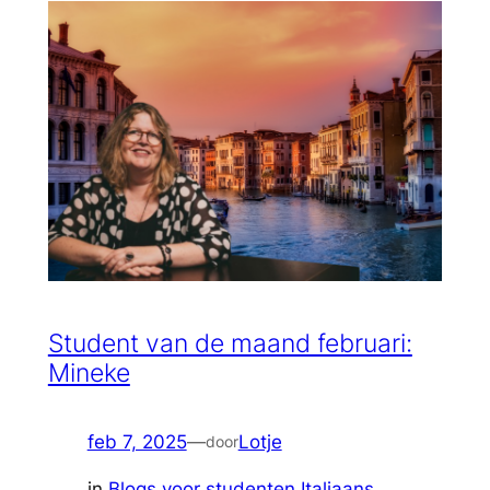
Student van de maand februari:
Mineke
feb 7, 2025
—
Lotje
door
in
Blogs voor studenten Italiaans
, 