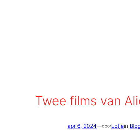
Twee films van A
apr 6, 2024
—
Lotje
in
Blog
door