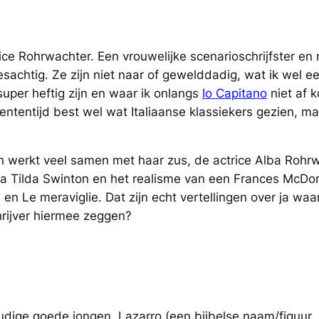
e Rohrwachter. Een vrouwelijke scenarioschrijfster en regi
esachtig. Ze zijn niet naar of gewelddadig, wat ik wel 
uper heftig zijn en waar ik onlangs
Io Capitano
niet af k
dententijd best wel wat Italiaanse klassiekers gezien, ma
en werkt veel samen met haar zus, de actrice Alba Rohrw
a Tilda Swinton en het realisme van een Frances McDor
en Le meraviglie. Dat zijn echt vertellingen over ja waaro
hrijver hiermee zeggen?
udige goede jongen, Lazarro (een bijbelse naam/figuur,