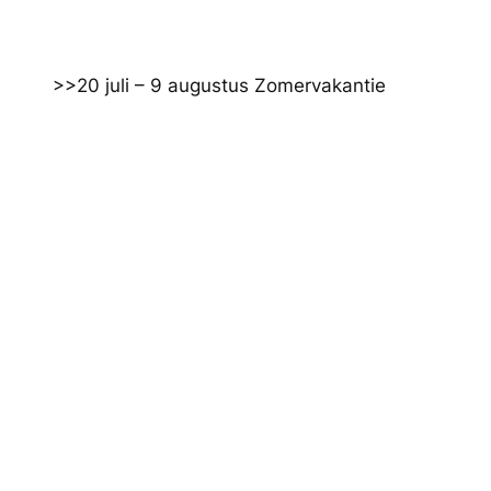
Ga
naar
de
>>20 juli – 9 augustus Zomervakantie
inhoud