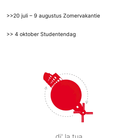
Ga
naar
>>20 juli – 9 augustus Zomervakantie
de
inhoud
>> 4 oktober Studentendag
di' la tua