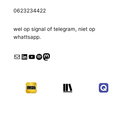
0623234422
wel op signal of telegram, niet op
whattsapp.
E-mail
LinkedIn
YouTube
Spotify
Mastodon