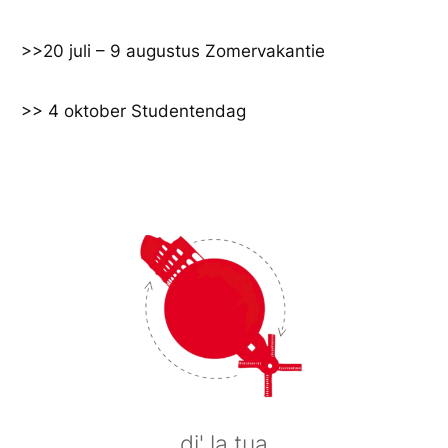
Ga
naar
>>20 juli – 9 augustus Zomervakantie
de
inhoud
>> 4 oktober Studentendag
di' la tua