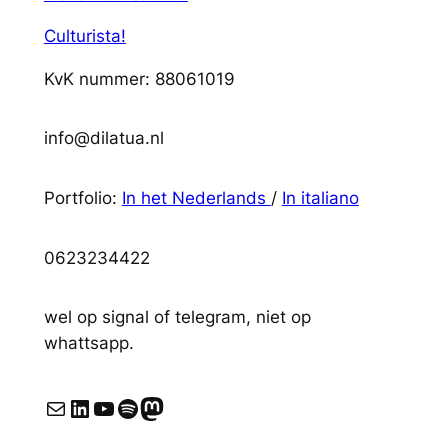
Culturista!
KvK nummer: 88061019
info@dilatua.nl
Portfolio:
In het Nederlands
/
In italiano
0623234422
wel op signal of telegram, niet op
whattsapp.
E-mail
LinkedIn
YouTube
Spotify
Mastodon