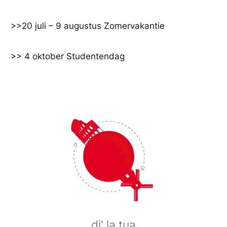
Ga
naar
>>20 juli – 9 augustus Zomervakantie
de
inhoud
>> 4 oktober Studentendag
di' la tua