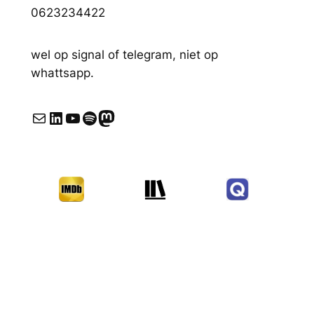
0623234422
wel op signal of telegram, niet op
whattsapp.
E-mail
LinkedIn
YouTube
Spotify
Mastodon