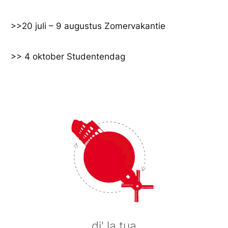
Ga
naar
>>20 juli – 9 augustus Zomervakantie
de
inhoud
>> 4 oktober Studentendag
di' la tua