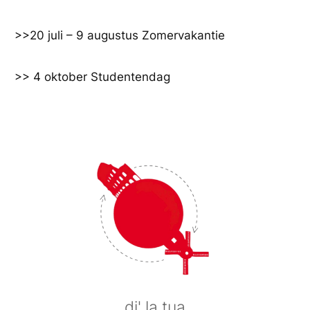
Ga
naar
>>20 juli – 9 augustus Zomervakantie
de
inhoud
>> 4 oktober Studentendag
di' la tua