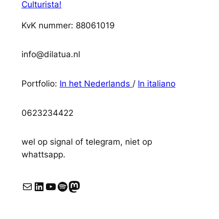
Culturista!
KvK nummer: 88061019
info@dilatua.nl
Portfolio:
In het Nederlands
/
In italiano
0623234422
wel op signal of telegram, niet op
whattsapp.
E-mail
LinkedIn
YouTube
Spotify
Mastodon