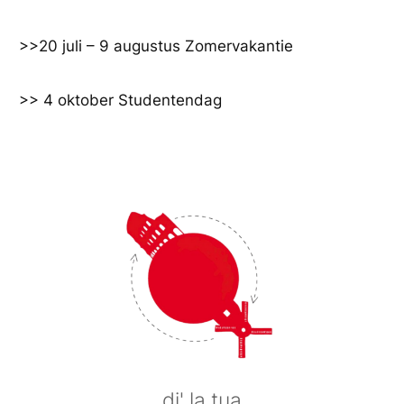
Ga
naar
>>20 juli – 9 augustus Zomervakantie
de
inhoud
>> 4 oktober Studentendag
di' la tua